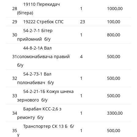
19110 Перекидач
28
1
1000,00
(бітера)
29
19222 Стребок СПС
23
100,00
54-2-7-1 Бітер
30
1
800,00
прийомний б/у
44-8-2-1А Вал
31
соломонабивача правий
4
500,00
б/у
54-2-73-1 Вал
32
1
500,00
полонабивач б/у
54-2-21-1Б Кожух шнека
33
1
500,00
зернового б/у
Барабан КСС-2,6 з
34
1
3300,00
ремонту б/у
Транспортер СК 13 Б б/
35
1
500,00
у