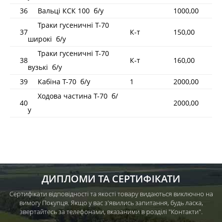
36
Вальці КСК 100 б/у
1000,00
Траки гусеничні Т-70
37
К-т
150,00
широкі б/у
Траки гусеничні Т-70
38
К-т
160,00
вузькі б/у
39
Кабіна Т-70 б/у
1
2000,00
Ходова частина Т-70 б/
40
2000,00
у
ДИПЛОМИ ТА СЕРТИФІКАТИ
Сертифікати відповідності та якості товару видаються виключно на
вимогу Покупця. Якщо у вас з'явились запитання, будь ласка,
звертайтесь за телефонами, вказаними в розділі "Контакти".