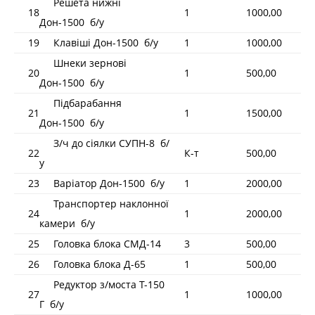
Решета нижні
18
1
1000,00
Дон-1500 б/у
19
Клавіші Дон-1500 б/у
1
1000,00
Шнеки зернові
20
1
500,00
Дон-1500 б/у
Підбарабання
21
1
1500,00
Дон-1500 б/у
З/ч до сіялки СУПН-8 б/
22
К-т
500,00
у
23
Варіатор Дон-1500 б/у
1
2000,00
Транспортер наклонної
24
1
2000,00
камери б/у
25
Головка блока СМД-14
3
500,00
26
Головка блока Д-65
1
500,00
Редуктор з/моста Т-150
27
1
1000,00
Г б/у