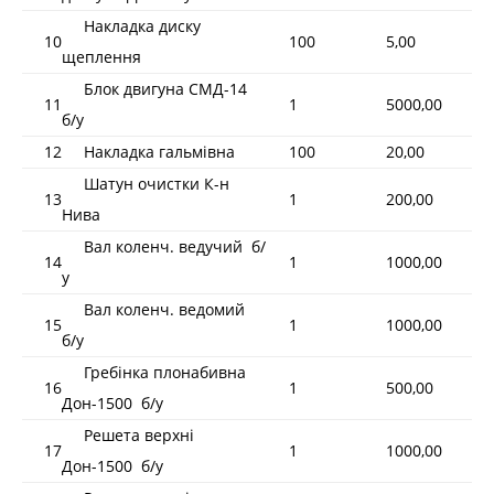
Накладка диску
10
100
5,00
щеплення
Блок двигуна СМД-14
11
1
5000,00
б/у
12
Накладка гальмівна
100
20,00
Шатун очистки К-н
13
1
200,00
Нива
Вал коленч. ведучий б/
14
1
1000,00
у
Вал коленч. ведомий
15
1
1000,00
б/у
Гребінка плонабивна
16
1
500,00
Дон-1500 б/у
Решета верхні
17
1
1000,00
Дон-1500 б/у