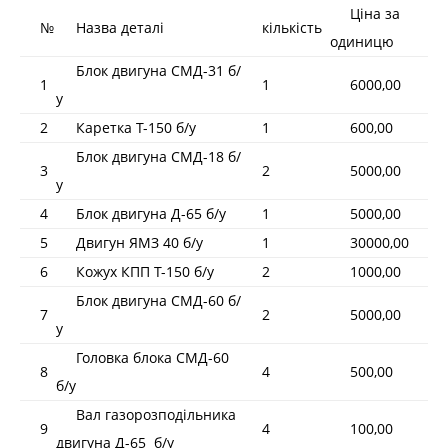
Ціна за
№
Назва деталі
кількість
одиницю
Блок двигуна СМД-31 б/
1
1
6000,00
у
2
Каретка Т-150 б/у
1
600,00
Блок двигуна СМД-18 б/
3
2
5000,00
у
4
Блок двигуна Д-65 б/у
1
5000,00
5
Двигун ЯМЗ 40 б/у
1
30000,00
6
Кожух КПП Т-150 б/у
2
1000,00
Блок двигуна СМД-60 б/
7
2
5000,00
у
Головка блока СМД-60
8
4
500,00
б/у
Вал газорозподільника
9
4
100,00
двигуна Д-65 б/у