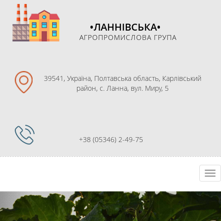
•ЛАННІВСЬКА•
АГРОПРОМИСЛОВА ГРУПА
39541, Україна, Полтавська область, Карлівський
район, с. Ланна, вул. Миру, 5
+38 (05346) 2-49-75
Перейти
Tog
к
nav
содержимому
Previous
Nex