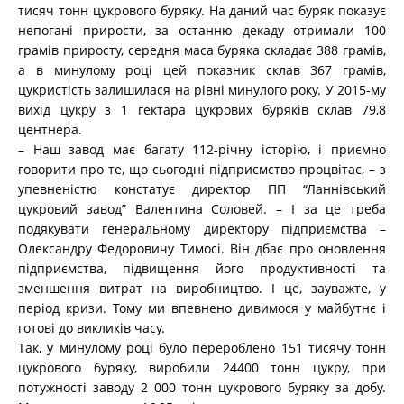
тисяч тонн цукрового буряку. На даний час буряк показує
непогані прирости, за останню декаду отримали 100
грамів приросту, середня маса буряка складає 388 грамів,
а в минулому році цей показник склав 367 грамів,
цукристість залишилася на рівні минулого року. У 2015-му
вихід цукру з 1 гектара цукрових буряків склав 79,8
центнера.
– Наш завод має багату 112-річну історію, і приємно
говорити про те, що сьогодні підприємство процвітає, – з
упевненістю констатує директор ПП “Ланнівський
цукровий завод” Валентина Соловей. – І за це треба
подякувати генеральному директору підприємства –
Олександру Федоровичу Тимосі. Він дбає про оновлення
підприємства, підвищення його продуктивності та
зменшення витрат на виробництво. І це, зауважте, у
період кризи. Тому ми впевнено дивимося у майбутнє і
готові до викликів часу.
Так, у минулому році було перероблено 151 тисячу тонн
цукрового буряку, виробили 24400 тонн цукру, при
потужності заводу 2 000 тонн цукрового буряку за добу.