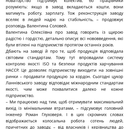
новаторство підтримує колектив, бо працівники
розуміють: якщо в завод вкладаються кошти, вони
матимуть роботу, зарплату. Тож реконструкція заводу
вселяє в людей надію на стабільність, – продовжує
розповідь Валентина Соловей.
Валентина Олексіївна про завод говорить із щирою
радістю і гордістю, детально описує всі нововведення, які
були втілені на підприємстві протягом останніх років.
Дбають на заводі й про те, щоб продукція відповідала
світовим стандартам. Тому тут впровадили систему
контролю якості ISO та безпеки продуктів харчування
НАССР. Це дозволяє підприємству виходити на зовнішні
ринки – продавати продукцію за кордон. Сьогодні цукор
Ланнівського заводу відповідає міжнародним стандартам
якості, чим може похвалитися далеко не кожне
підприємство.
– Ми працюємо над тим, щоб отримувати максимальний
вихід із мінімальними втратами, – підсумовує головний
інженер Роман Глуховеря. І в цих скромних словах
відображається колосальна робота сотень людей,
причетних до заводу, – від власників і керівництва до