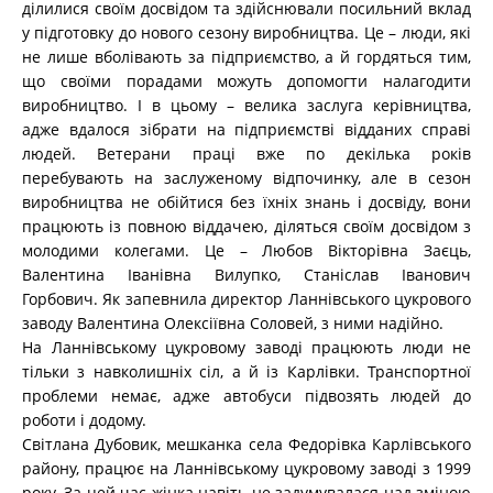
ділилися своїм досвідом та здійснювали посильний вклад
у підготовку до нового сезону виробництва. Це – люди, які
не лише вболівають за підприємство, а й гордяться тим,
що своїми порадами можуть допомогти налагодити
виробництво. І в цьому – велика заслуга керівництва,
адже вдалося зібрати на підприємстві відданих справі
людей. Ветерани праці вже по декілька років
перебувають на заслуженому відпочинку, але в сезон
виробництва не обійтися без їхніх знань і досвіду, вони
працюють із повною віддачею, діляться своїм досвідом з
молодими колегами. Це – Любов Вікторівна Заєць,
Валентина Іванівна Вилупко, Станіслав Іванович
Горбович. Як запевнила директор Ланнівського цукрового
заводу Валентина Олексіївна Соловей, з ними надійно.
На Ланнівському цукровому заводі працюють люди не
тільки з навколишніх сіл, а й із Карлівки. Транспортної
проблеми немає, адже автобуси підвозять людей до
роботи і додому.
Світлана Дубовик, мешканка села Федорівка Карлівського
району, працює на Ланнівському цукровому заводі з 1999
року. За цей час жінка навіть не задумувалася над зміною