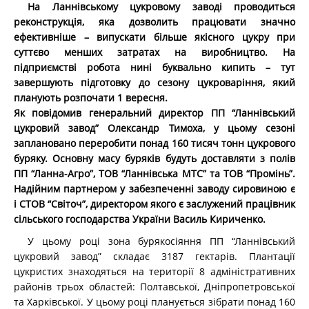
На Ланнівському цукровому заводі проводиться
реконструкція, яка дозволить працювати значно
ефективніше – випускати більше якісного цукру при
суттєво менших затратах на виробництво. На
підприємстві робота нині буквально кипить – тут
завершують підготовку до сезону цукроваріння, який
планують розпочати 1 вересня.
Як повідомив генеральний директор ПП “Ланнівський
цукровий завод” Олександр Тимоха, у цьому сезоні
заплановано переробити понад 160 тисяч тонн цукрового
буряку. Основну масу буряків будуть доставляти з полів
ПП “Ланна-Агро”, ТОВ “Ланнівська МТС” та ТОВ “Промінь”.
Надійним партнером у забезпеченні заводу сировиною є
і СТОВ “Світоч”, директором якого є заслужений працівник
сільського господарства України Василь Кириченко.
У цьому році зона бурякосіяння ПП “Ланнівський
цукровий завод” складає 3187 гектарів. Плантації
цукристих знаходяться на території 8 адміністративних
районів трьох областей: Полтавської, Дніпропетровської
та Харківської. У цьому році планується зібрати понад 160