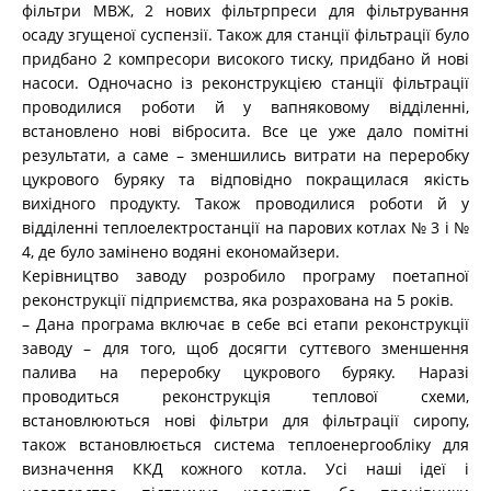
фільтри МВЖ, 2 нових фільтрпреси для фільтрування
осаду згущеної суспензії. Також для станції фільтрації було
придбано 2 компресори високого тиску, придбано й нові
насоси. Одночасно із реконструкцією станції фільтрації
проводилися роботи й у вапняковому відділенні,
встановлено нові вібросита. Все це уже дало помітні
результати, а саме – зменшились витрати на переробку
цукрового буряку та відповідно покращилася якість
вихідного продукту. Також проводилися роботи й у
відділенні теплоелектростанції на парових котлах № 3 і №
4, де було замінено водяні економайзери.
Керівництво заводу розробило програму поетапної
реконструкції підприємства, яка розрахована на 5 років.
– Дана програма включає в себе всі етапи реконструкції
заводу – для того, щоб досягти суттєвого зменшення
палива на переробку цукрового буряку. Наразі
проводиться реконструкція теплової схеми,
встановлюються нові фільтри для фільтрації сиропу,
також встановлюється система теплоенергообліку для
визначення ККД кожного котла. Усі наші ідеї і