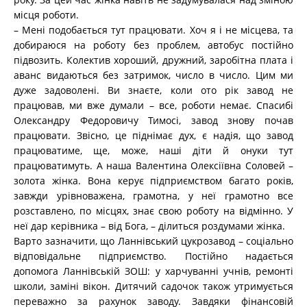
місця роботи.
– Мені подобається тут працювати. Хоч я і не місцева, та
добираюся на роботу без проблем, автобус постійно
підвозить. Колектив хороший, дружний, заробітна плата і
аванс видаються без затримок, число в число. Цим ми
дуже задоволені. Ви знаєте, коли ото рік завод не
працював, ми вже думали – все, роботи немає. Спасибі
Олександру Федоровичу Тимосі, завод знову почав
працювати. Звісно, це піднімає дух, є надія, що завод
працюватиме, ще, може, наші діти й онуки тут
працюватимуть. А наша Валентина Олексіївна Соловей –
золота жінка. Вона керує підприємством багато років,
завжди урівноважена, грамотна, у неї грамотно все
розставлено, по місцях, знає свою роботу на відмінно. У
неї дар керівника – від Бога, – ділиться роздумами жінка.
Варто зазначити, що Ланнівський цукрозавод – соціально
відповідальне підприємство. Постійно надається
допомога Ланнівській ЗОШ: у харчуванні учнів, ремонті
школи, заміні вікон. Дитячий садочок також утримується
переважно за рахунок заводу. Завдяки фінансовій