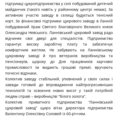
підтримці цукропідприємства у селі побудований дитячий
майданчик (такого навіть у районному центрі немає). За
активною участю заводу в селищі будується тенісний
корт. За фінансової підтримки цукрового заводу в Ланній
побудований Храм Святого благовірного Великого князя
Олександра Невського. Ланнівський цукровий завод радо
відчиняє свої двері для спеціалістів. Підприємство
гарантує високу заробітну плату та забезпечує
комфортним житлом. Не забувають на Ланнівському
цукровому заводі й про ветеранів виробництва та
пенсіонерів, щороку до Дня працівників харчової
промисловості їм видають грошові премії, вручають
почесні відзнаки.
Колектив заводу стабільний, упевнений у своїх силах і
завжди готовий до впровадження найпрогресивніших
технологій та освоєння нових висот у такій потрібній
людям справі – виробництві “білого золота”.
Колектив приватного підприємства “Ланнівський
цукровий завод” щиро вітає директора підприємства
Валентину Олексіївну Соловей із 60-річчям.