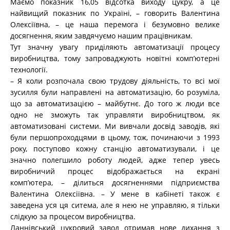
Маємо показник 16,05 відсотка виходу цукру, а це
найвищий показник по Україні, – говорить Валентина
Олексіївна, – це наша перемога і безумовно велике
досягнення, яким завдячуємо нашим працівникам.
Тут значну увагу приділяють автоматизації процесу
виробництва, тому запроваджують новітні комп’ютерні
технології.
– Я коли розпочала свою трудову діяльність, то всі мої
зусилля були направлені на автоматизацію, бо розуміла,
що за автоматизацією – майбутнє. До того ж люди все
одно не зможуть так управляти виробництвом, як
автоматизовані системи. Ми вивчали досвід заводів, які
були першопроходцями в цьому, тож, починаючи з 1993
року, поступово кожну станцію автоматизували, і це
значно полегшило роботу людей, адже тепер увесь
виробничий процес відображається на екрані
комп’ютера, – ділиться досягненнями підприємства
Валентина Олексіївна. – У мене в кабінеті також є
заведена уся ця ситема, але я нею не управляю, я тільки
слідкую за процесом виробництва.
Ланнівський цукровий завод отримав нове дихання з