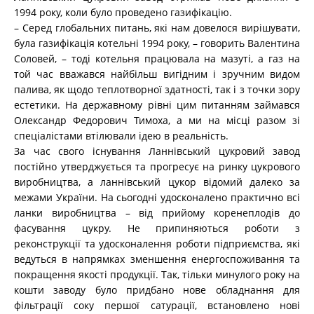
1994 року, коли було проведено газифікацію.
– Серед глобальних питань, які нам довелося вирішувати,
була газифікація котельні 1994 року, – говорить Валентина
Соловей, – тоді котельня працювала на мазуті, а газ на
той час вважався найбільш вигідним і зручним видом
палива, як щодо теплотворної здатності, так і з точки зору
естетики. На державному рівні цим питанням займався
Олександр Федорович Тимоха, а ми на місці разом зі
спеціалістами втілювали ідею в реальність.
За час свого існування Ланнівський цукровий завод
постійно утверджується та прогресує на ринку цукрового
виробництва, а ланнівський цукор відомий далеко за
межами України. На сьогодні удосконалено практично всі
ланки виробництва – від прийому коренеплодів до
фасування цукру. Не припиняються роботи з
реконструкції та удосконалення роботи підприємства, які
ведуться в напрямках зменшення енергоспоживання та
покращення якості продукції. Так, тільки минулого року на
кошти заводу було придбано нове обладнання для
фільтрації соку першої сатурації, встановлено нові