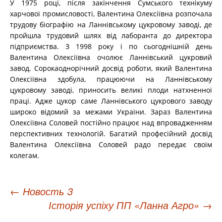
У 1975 році, після закінчення Сумського технікуму
харчової промисловості, Валентина Олексіївна розпочала
трудову біографію на Ланнівському цукровому заводі, де
пройшла трудовий шлях від лаборанта до директора
підприємства. З 1998 року і по сьогоднішній день
Валентина Олексіївна очолює Ланнівський цукровий
завод. Сорокаоднорічний досвід роботи, який Валентина
Олексіївна здобула, працюючи на Ланнівському
цукровому заводі, приносить великі плоди натхненної
праці. Адже цукор саме Ланнівського цукрового заводу
широко відомий за межами України. Зараз Валентина
Олексіївна Соловей постійно працює над впровадженням
перспективних технологій. Багатий професійний досвід
Валентина Олексіївна Соловей радо передає своїм
колегам.
Навигация
←
Новость 3
Історія успіху ПП «Ланна Агро»
→
по