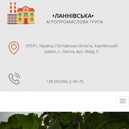
•ЛАННІВСЬКА•
АГРОПРОМИСЛОВА ГРУПА
39541, Україна, Полтавська область, Карлівський
район, с. Ланна, вул. Миру, 5
+38 (05346) 2-49-75
Перейти
Tog
к
nav
содержимому
Previous
Nex