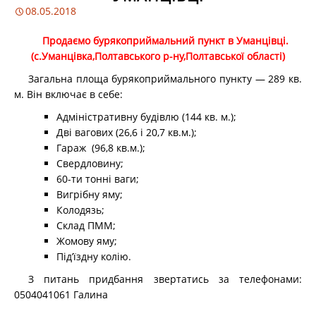
08.05.2018
Продаємо бурякоприймальний пункт в Уманцівці.
(c.Уманцівка,Полтавського р-ну,Полтавської області)
Загальна площа бурякоприймального пункту — 289 кв.
м. Він включає в себе:
Адміністративну будівлю (144 кв. м.);
Дві вагових (26,6 і 20,7 кв.м.);
Гараж (96,8 кв.м.);
Свердловину;
60-ти тонні ваги;
Вигрібну яму;
Колодязь;
Склад ПММ;
Жомову яму;
Під’їздну колію.
З питань придбання звертатись за телефонами:
0504041061 Галина